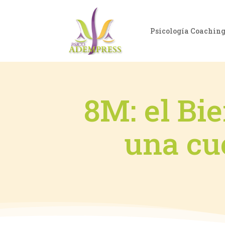
Psicología Coachin
8M: el Bi
una cue