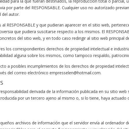
idad para la que fueran destinados, la reproducción total o parcial, u
previa por parte del RESPONSABLE. Cualquier uso no autorizado previ
 del autor.
os al RESPONSABLE y que pudieran aparecer en el sitio web, pertenecen
roversia que pudiera suscitarse respecto a los mismos. El RESPONSA
ncretos del sitio web, y en todo caso redirigir al sitio web principal 
s los correspondientes derechos de propiedad intelectual e industri
nsabilidad alguna sobre los mismos, como tampoco respaldo, patrocin
ecto a posibles incumplimientos de los derechos de propiedad intelect
ravés del correo electrónico empresselen@hotmail.com.
ES
esponsabilidad derivada de la información publicada en su sitio web
oducida por un tercero ajeno al mismo o, si lo tiene, haya actuado co
pequeños archivos de información que el servidor envía al ordenador d