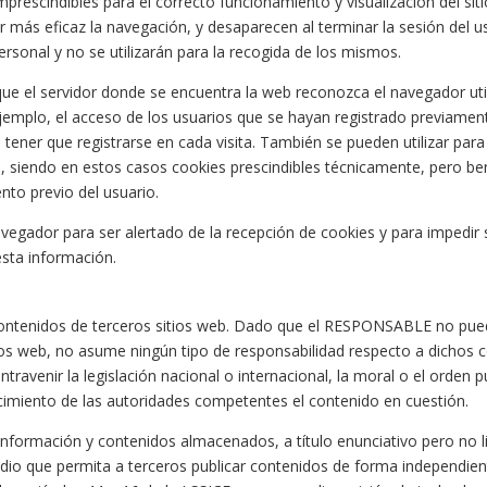
escindibles para el correcto funcionamiento y visualización del sitio
er más eficaz la navegación, y desaparecen al terminar la sesión del u
rsonal y no se utilizarán para la recogida de los mismos.
e el servidor donde se encuentra la web reconozca el navegador utili
jemplo, el acceso de los usuarios que se hayan registrado previament
tener que registrarse en cada visita. También se pueden utilizar para
, siendo en estos casos cookies prescindibles técnicamente, pero ben
ento previo del usuario.
navegador para ser alertado de la recepción de cookies y para impedir 
esta información.
a contenidos de terceros sitios web. Dado que el RESPONSABLE no pue
tios web, no asume ningún tipo de responsabilidad respecto a dichos c
ravenir la legislación nacional o internacional, la moral o el orden p
cimiento de las autoridades competentes el contenido en cuestión.
formación y contenidos almacenados, a título enunciativo pero no lim
edio que permita a terceros publicar contenidos de forma independi